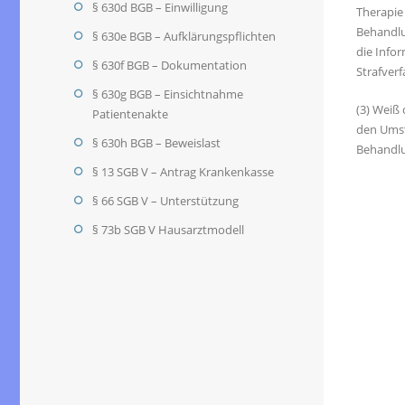
§ 630d BGB – Einwilligung
Therapie
Behandlu
§ 630e BGB – Aufklärungspflichten
die Info
§ 630f BGB – Dokumentation
Strafver
§ 630g BGB – Einsichtnahme
(3) Weiß
Patientenakte
den Umst
§ 630h BGB – Beweislast
Behandlu
§ 13 SGB V – Antrag Krankenkasse
§ 66 SGB V – Unterstützung
§ 73b SGB V Hausarztmodell