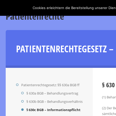
Cookies erleichtern die Bereitstellung unserer Die
Patientenrechte
PATIENTENRECHTEGESETZ –
§ 630
Patientenrechtegesetz: §§ 630a BGB ff
§ 630a BGB – Behandlungsvertrag
(1) Beha
§ 630b BGB – Behandlungsverhältnis
(2) Der B
§ 630c BGB – Informationspflicht
sämtlich