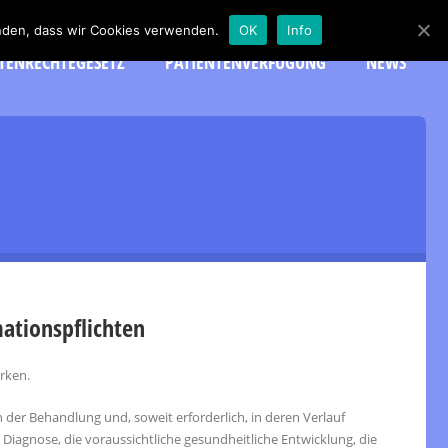
tanden, dass wir Cookies verwenden.
OK
Info
TENRECHTEGESETZ
PATIENTENVERFÜGUNG
NEWS
ationspflichten
rken.
n der Behandlung und, soweit erforderlich, in deren Verlauf
Diagnose, die voraussichtliche gesundheitliche Entwicklung, die