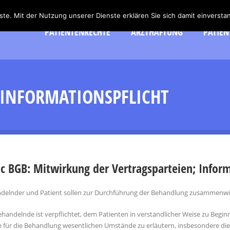
nste. Mit der Nutzung unserer Dienste erklären Sie sich damit einvers
PATIENTENRECHTE
ARZTHAFTUNG
PATIEN
 INFORMATIONSPFLICHT
 c BGB: Mitwirkung der Vertragsparteien; Inform
ndelnder und Patient sollen zur Durchführung der Behandlung zusammenwi
ehandelnde ist verpflichtet, dem Patienten in verständlicher Weise zu Begin
e für die Behandlung wesentlichen Umstände zu erläutern, insbesondere die 