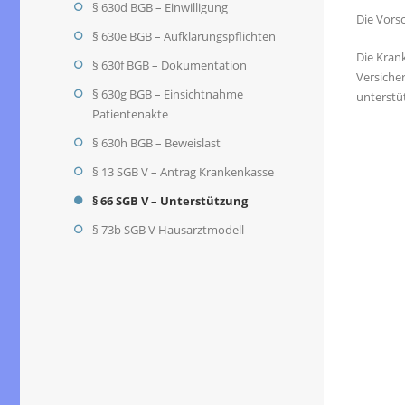
§ 630d BGB – Einwilligung
Die Vorsc
§ 630e BGB – Aufklärungspflichten
Die Kran
§ 630f BGB – Dokumentation
Versiche
§ 630g BGB – Einsichtnahme
unterstü
Patientenakte
§ 630h BGB – Beweislast
§ 13 SGB V – Antrag Krankenkasse
§ 66 SGB V – Unterstützung
§ 73b SGB V Hausarztmodell