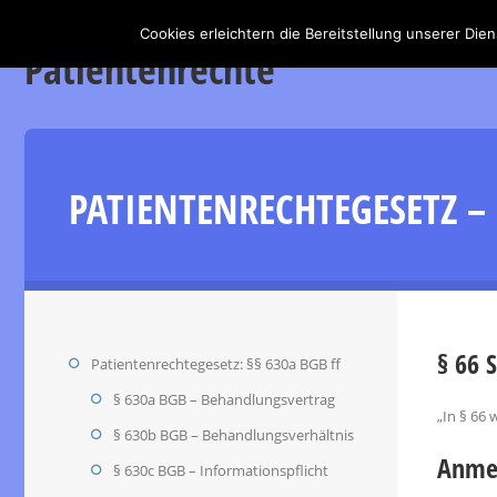
Cookies erleichtern die Bereitstellung unserer Die
Patientenrechte
PATIENTENRECHTEGESETZ 
§ 66 
Patientenrechtegesetz: §§ 630a BGB ff
§ 630a BGB – Behandlungsvertrag
„In § 66 
§ 630b BGB – Behandlungsverhältnis
Anmer
§ 630c BGB – Informationspflicht