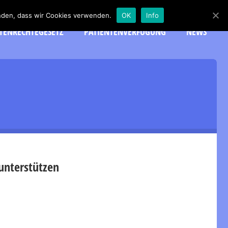
tanden, dass wir Cookies verwenden.
OK
Info
TENRECHTEGESETZ
PATIENTENVERFÜGUNG
NEWS
unterstützen