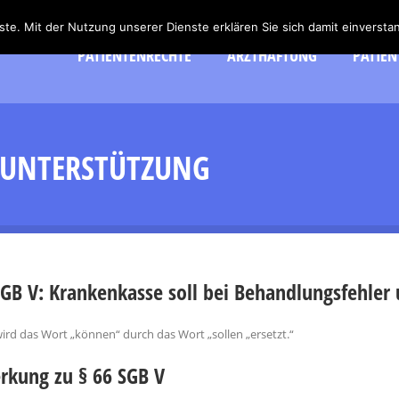
nste. Mit der Nutzung unserer Dienste erklären Sie sich damit einvers
PATIENTENRECHTE
ARZTHAFTUNG
PATIEN
– UNTERSTÜTZUNG
SGB V: Krankenkasse soll bei Behandlungsfehler 
wird das Wort „können“ durch das Wort „sollen „ersetzt.“
kung zu § 66 SGB V